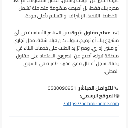
عليك الكثير من الوقت والمال. أعمال المقاولات لم تعد
مجرد بناء فقط، بل أصبحت منظومة متكاملة تشمل
التخطيط، التنفيذ، الإشراف، والتسليم بأعلى جودة.
يُعد
معلم مقاول بتبوك
من العناصر الأساسية في أي
مشروع بناء أو ترميم، سواء كان فيلا، شقة، محل تجاري
أو مبنى إداري. ومع تزايد الطلب على خدمات البناء في
منطقة تبوك، أصبح من الضروري الاعتماد على مقاول
يمتلك سجل أعمال قوي وخبرة طويلة في السوق
المحلي.
📞
للتواصل المباشر:
0580090951
🌐
الموقع الرسمي:
https://belami-home.com/