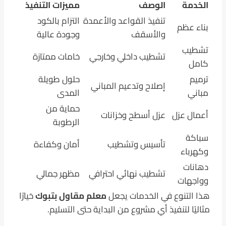
الخدمة
الوصف
مميزات التنفيذ
تنفيذ القواعد والأعمدة
التزام بالكود
بناء عظم
والأسقف
وجودة عالية
تشطيب
تشطيب داخلي وخارجي
خامات ممتازة
كامل
ترميم
حلول طويلة
إصلاح وتدعيم المباني
مباني
المدى
حماية من
أعمال عزل
عزل أسطح وخزانات
الرطوبة
سباكة
تأسيس وتشطيب
أمان وكفاءة
وكهرباء
دهانات
تشطيب نهائي احترافي
مظهر جمالي
وواجهات
هذا التنوع في الخدمات يجعل
معلم مقاول بتبوك
خيارًا
مثاليًا لتنفيذ أي مشروع من البداية حتى التسليم.