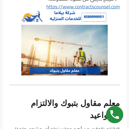
https://www.contractscounsel.com
معلم مقاول بتبوك والالتزام
بالمواعيد